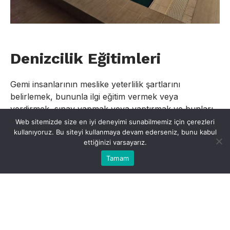
Denizcilik Eğitimleri
Gemi insanlarının meslike yeterlilik şartlarını
belirlemek, bununla ilgi eğitim vermek veya
verdirmek, sınav yapmak veya yaptırmak ve bunları
yetkinlendirmek ve denetlemek esaslarına göre
Web sitemizde size en iyi deneyimi sunabilmemiz için çerezleri
kullanıyoruz. Bu siteyi kullanmaya devam ederseniz, bunu kabul
yürütülmektedir.
ettiğinizi varsayarız.
Tamam
GEMİADAMLARI
VE KILAVUZ
KAPTANLAR
YÖNETMELİĞİ