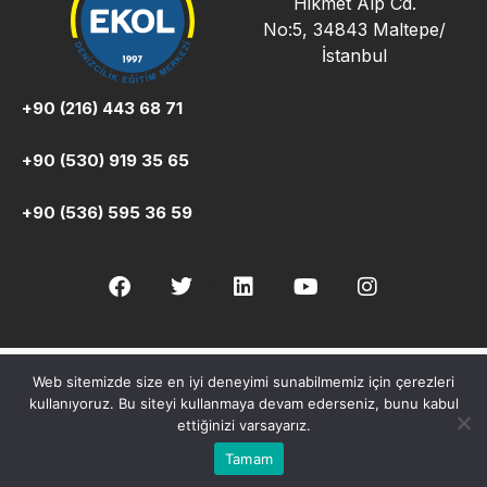
Hikmet Alp Cd.
No:5, 34843 Maltepe/
İstanbul
+90 (216) 443 68 71
+90 (530) 919 35 65
+90 (536) 595 36 59
Web sitemizde size en iyi deneyimi sunabilmemiz için çerezleri
Copyright © Ekol Denizcilik. Her hakkı saklıdır.
kullanıyoruz. Bu siteyi kullanmaya devam ederseniz, bunu kabul
ettiğinizi varsayarız.
Genel Aydınlatma Metni
Kullanım Koşulları
Gizlilik Ve Güvenlik
Bilgi Güvenliği Politikası
Tamam