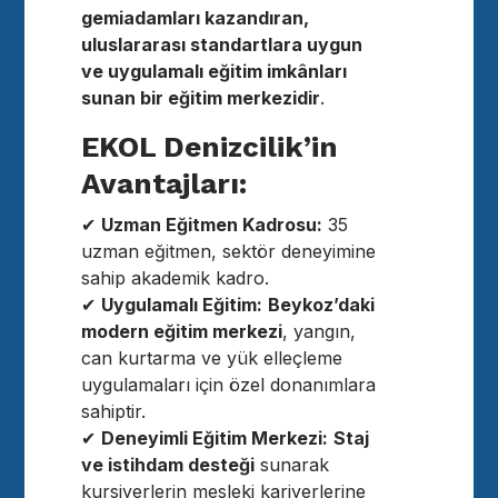
gemiadamları kazandıran,
uluslararası standartlara uygun
ve uygulamalı eğitim imkânları
sunan bir eğitim merkezidir
.
EKOL Denizcilik’in
Avantajları:
✔
Uzman Eğitmen Kadrosu:
35
uzman eğitmen, sektör deneyimine
sahip akademik kadro.
✔
Uygulamalı Eğitim:
Beykoz’daki
modern eğitim merkezi
, yangın,
can kurtarma ve yük elleçleme
uygulamaları için özel donanımlara
sahiptir.
✔
Deneyimli Eğitim Merkezi:
Staj
ve istihdam desteği
sunarak
kursiyerlerin mesleki kariyerlerine