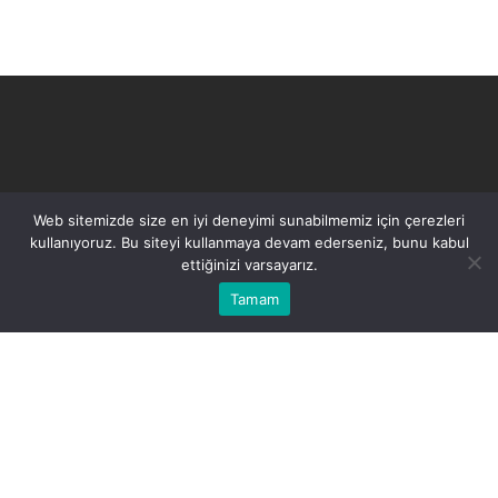
Feyzullah Mahallesi, Şht.
Web sitemizde size en iyi deneyimi sunabilmemiz için çerezleri
Hikmet Alp Cd.
kullanıyoruz. Bu siteyi kullanmaya devam ederseniz, bunu kabul
ettiğinizi varsayarız.
No:5, 34843 Maltepe/
İstanbul
Tamam
+90 (216) 443 68 71
+90 (530) 919 35 65
+90 (536) 595 36 59