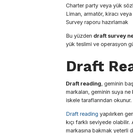
Charter party veya yük söz
Liman, armatör, kiracı veya
Survey raporu hazırlamak
Bu yüzden
draft survey n
yük teslimi ve operasyon güv
Draft Re
Draft reading
, geminin baş
markaları, geminin suya ne 
iskele taraflarından okunur.
Draft reading
yapılırken gemi
kıçı farklı seviyede olabilir
markasına bakmak yeterli de