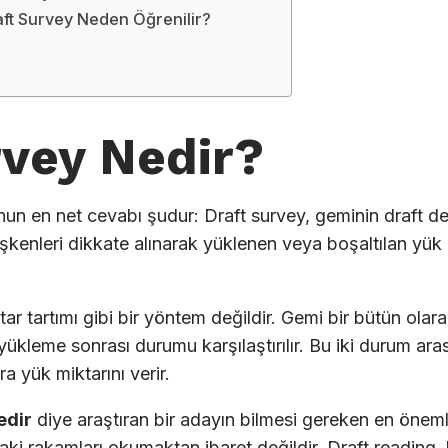
aft Survey Neden Öğrenilir?
rvey Nedir?
un en net cevabı şudur: Draft survey, geminin draft değ
şkenleri dikkate alınarak yüklenen veya boşaltılan yük
r tartımı gibi bir yöntem değildir. Gemi bir bütün olara
kleme sonrası durumu karşılaştırılır. Bu iki durum aras
a yük miktarını verir.
edir
diye araştıran bir adayın bilmesi gereken en öneml
ki rakamları okumaktan ibaret değildir. Draft reading, h