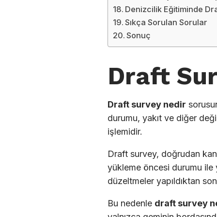
Denizcilik Eğitiminde Dr
Sıkça Sorulan Sorular
Sonuç
Draft Su
Draft survey nedir
sorusun
durumu, yakıt ve diğer deği
işlemidir.
Draft survey, doğrudan kanta
yükleme öncesi durumu ile yü
düzeltmeler yapıldıktan sonr
Bu nedenle
draft survey n
yalnızca geminin bordasında