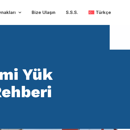
ynakları
Bize Ulaşın
S.S.S.
Türkçe
emi Yük
Rehberi