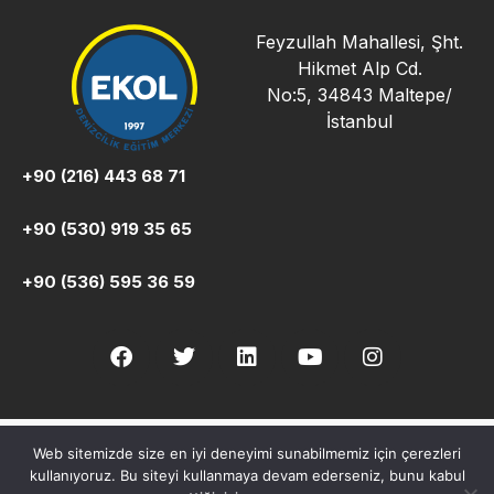
Feyzullah Mahallesi, Şht.
Hikmet Alp Cd.
No:5, 34843 Maltepe/
İstanbul
+90 (216) 443 68 71
+90 (530) 919 35 65
+90 (536) 595 36 59
Web sitemizde size en iyi deneyimi sunabilmemiz için çerezleri
Copyright © Ekol Denizcilik. Her hakkı saklıdır.
kullanıyoruz. Bu siteyi kullanmaya devam ederseniz, bunu kabul