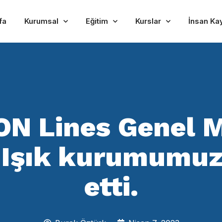
fa
Kurumsal
Eğitim
Kurslar
İnsan Ka
N Lines Genel 
Işık kurumumuzu
etti.