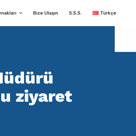
ynakları
Bize Ulaşın
S.S.S.
Türkçe
Müdürü
 ziyaret