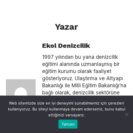
Yazar
Ekol Denizcilik
1997 yılından bu yana denizcilik
eğitimi alanında uzmanlaşmış bir
eğitim kurumu olarak faaliyet
gösteriyoruz. Ulaştırma ve Altyapı
Bakanlığı ile Milli Eğitim Bakanlığı’na
bağlı olarak, denizcilik sektörüne
nitelikli zabitler ve gemi adamları
Web sitemizde size en iyi deneyimi sunabilmemiz için çerezleri
kazandırmayı amaçlıyoruz.
kullanıyoruz. Bu siteyi kullanmaya devam ederseniz, bunu kabul
Blogumuzda, sektöre dair güncel
ettiğinizi varsayarız.
gelişmeleri, eğitim programlarımızı
Tamam
ve denizcilikle ilgili faydalı bilgileri