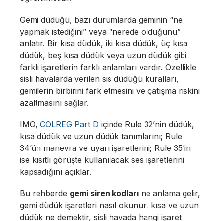
Gemi düdüğü, bazı durumlarda geminin “ne
yapmak istediğini” veya “nerede olduğunu”
anlatır. Bir kısa düdük, iki kısa düdük, üç kısa
düdük, beş kısa düdük veya uzun düdük gibi
farklı işaretlerin farklı anlamları vardır. Özellikle
sisli havalarda verilen sis düdüğü kuralları,
gemilerin birbirini fark etmesini ve çatışma riskini
azaltmasını sağlar.
IMO,
COLREG Part D
içinde Rule 32’nin düdük,
kısa düdük ve uzun düdük tanımlarını; Rule
34’ün manevra ve uyarı işaretlerini; Rule 35’in
ise kısıtlı görüşte kullanılacak ses işaretlerini
kapsadığını açıklar.
Bu rehberde
gemi siren kodları
ne anlama gelir,
gemi düdük işaretleri nasıl okunur, kısa ve uzun
düdük ne demektir, sisli havada hangi işaret