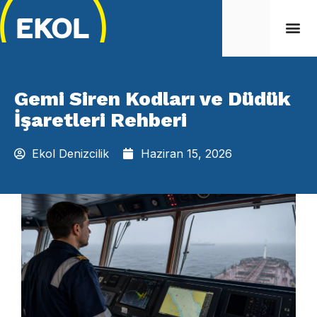
Gemi Siren Kodları ve Düdük
İşaretleri Rehberi
Ekol Denizcilik
Haziran 15, 2026