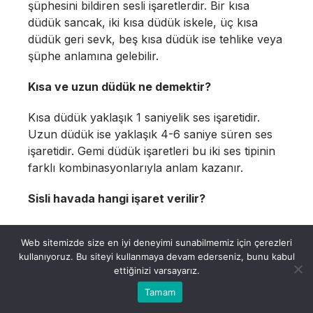
şüphesini bildiren sesli işaretlerdir. Bir kısa
düdük sancak, iki kısa düdük iskele, üç kısa
düdük geri sevk, beş kısa düdük ise tehlike veya
şüphe anlamına gelebilir.
Kısa ve uzun düdük ne demektir?
Kısa düdük yaklaşık 1 saniyelik ses işaretidir.
Uzun düdük ise yaklaşık 4-6 saniye süren ses
işaretidir. Gemi düdük işaretleri bu iki ses tipinin
farklı kombinasyonlarıyla anlam kazanır.
Sisli havada hangi işaret verilir?
Sisli havada verilecek işaret geminin durumuna
Web sitemizde size en iyi deneyimi sunabilmemiz için çerezleri
göre değişir. Suya göre ilerleyen motorlu gemi
kullanıyoruz. Bu siteyi kullanmaya devam ederseniz, bunu kabul
en fazla 2 dakikada bir uzun düdük verir. Yolda
ettiğinizi varsayarız.
fakat suya göre ilerlemeyen motorlu gemi iki
Tamam
uzun düdük verir. Demirdeki gemiler ise çan