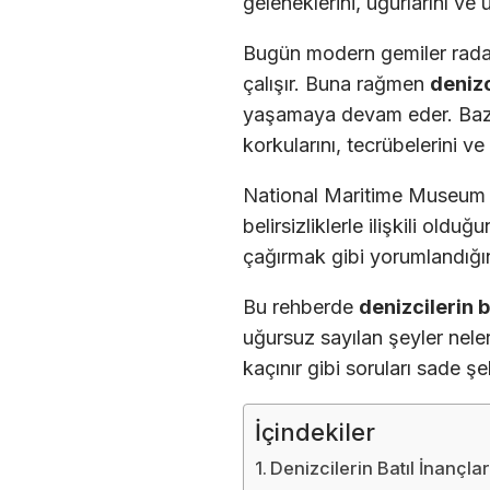
geleneklerini, uğurlarını ve
Bugün modern gemiler radar
çalışır. Buna rağmen
denizc
yaşamaya devam eder. Bazı i
korkularını, tecrübelerini v
National Maritime Museum
belirsizliklerle ilişkili old
çağırmak gibi yorumlandığın
Bu rehberde
denizcilerin b
uğursuz sayılan şeyler neler
kaçınır gibi soruları sade şe
İçindekiler
Denizcilerin Batıl İnançla