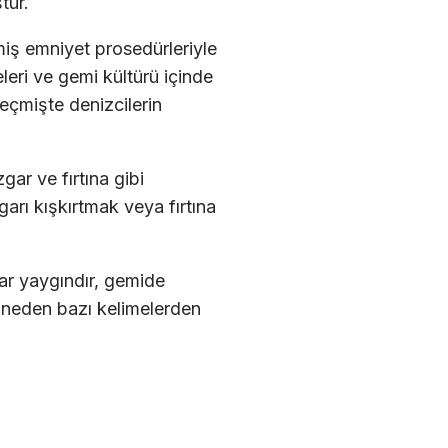
tur.
iş emniyet prosedürleriyle
leri ve gemi kültürü içinde
eçmişte denizcilerin
gar ve fırtına gibi
zgarı kışkırtmak veya fırtına
lar yaygındır, gemide
er neden bazı kelimelerden