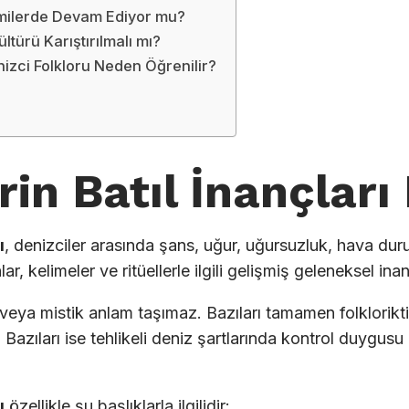
emilerde Devam Ediyor mu?
ltürü Karıştırılmalı mı?
nizci Folkloru Neden Öğrenilir?
rin Batıl İnançları
ı
, denizciler arasında şans, uğur, uğursuzluk, hava du
r, kelimeler ve ritüellerle ilgili gelişmiş geleneksel inanı
veya mistik anlam taşımaz. Bazıları tamamen folkloriktir.
Bazıları ise tehlikeli deniz şartlarında kontrol duygusu
ı
özellikle şu başlıklarla ilgilidir: