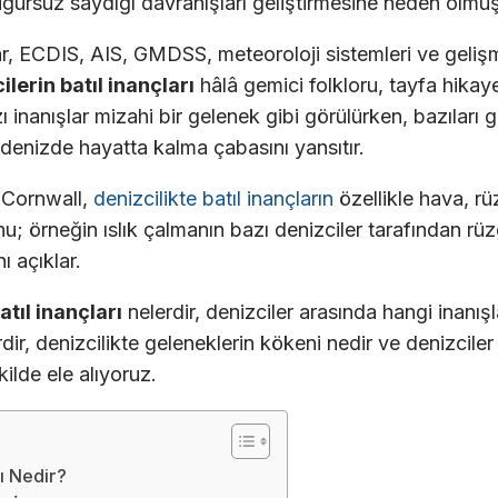
 uğursuz saydığı davranışları geliştirmesine neden olmuş
, ECDIS, AIS, GMDSS, meteoroloji sistemleri ve gelişm
ilerin batıl inançları
hâlâ gemici folkloru, tayfa hikaye
nanışlar mizahi bir gelenek gibi görülürken, bazıları g
e denizde hayatta kalma çabasını yansıtır.
 Cornwall,
denizcilikte batıl inançların
özellikle hava, rüz
uğunu; örneğin ıslık çalmanın bazı denizciler tarafından rü
ı açıklar.
atıl inançları
nelerdir, denizciler arasında hangi inanış
dir, denizcilikte geleneklerin kökeni nedir ve denizcil
kilde ele alıyoruz.
rı Nedir?