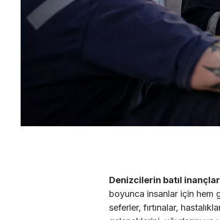
Denizcilerin batıl inançlar
boyunca insanlar için hem 
seferler, fırtınalar, hastal