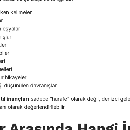
ken kelimeler
ar
 eşyalar
nışlar
ler
ller
eri
elleri
r hikayeleri
ğı düşünülen davranışlar
tıl inançları
sadece “hurafe” olarak değil, denizci gele
anı olarak değerlendirilebilir.
r Arasında Hangi İ