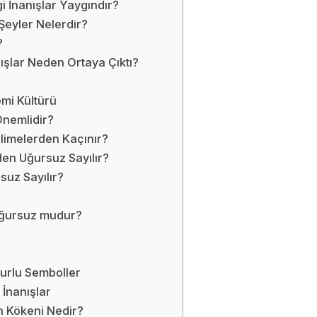
i İnanışlar Yaygındır?
Şeyler Nelerdir?
?
ışlar Neden Ortaya Çıktı?
emi Kültürü
Önemlidir?
limelerden Kaçınır?
en Uğursuz Sayılır?
uz Sayılır?
Uğursuz mudur?
urlu Semboller
 İnanışlar
n Kökeni Nedir?