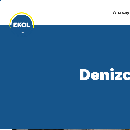
Anasay
Denizc