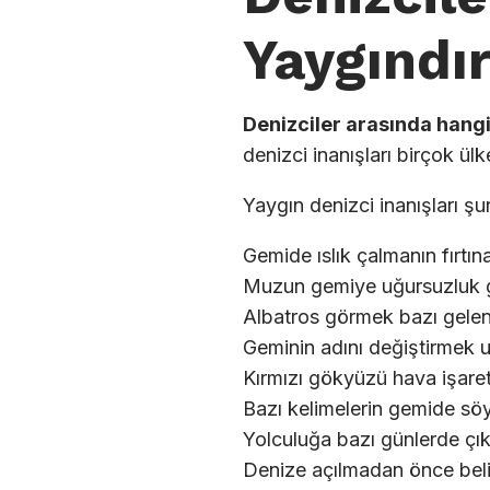
Yaygındı
Denizciler arasında hangi
denizci inanışları birçok ül
Yaygın denizci inanışları şun
Gemide ıslık çalmanın fırtın
Muzun gemiye uğursuzluk get
Albatros görmek bazı gelene
Geminin adını değiştirmek uğ
Kırmızı gökyüzü hava işaret
Bazı kelimelerin gemide söy
Yolculuğa bazı günlerde çı
Denize açılmadan önce belirli